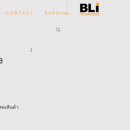
C O N T A C T
E X P O Inter
a
สดงส
ินค้า