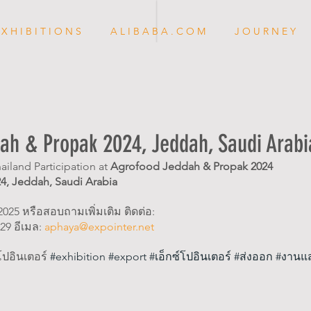
 X H I B I T I O N S
A L I B A B A . C O M
J O U R N E Y
ah & Propak 2024, Jeddah, Saudi Arabi
ailand 
Participation
 at 
Agrofood Jeddah & Propak
 2024
4, 
Jeddah, Saudi Arabia
025 หรือสอบถามเพิ่มเติม ติดต่อ:
9 อีเมล: 
aphaya@expointer.net
โปอินเตอร์
#exhibition
#export
#เอ
็กซ์โปอินเตอร์ 
#ส
่งออก 
#งานแ
า