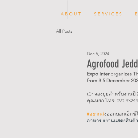
A B O U T
S E R V I C E S
E
All Posts
Dec 5, 2024
Agrofood Jedd
Expo Inter
 organizes Th
from 3-5 December 202
👉 จองบูธสำหรับงานปี 2
คุณหยก โทร: 090-932442
#อยากส
่งออกบอกเอ็กซ์
อาหาร 
#งานแสดงส
ินค้