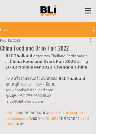
Post
Nov 12, 2022
China Food and Drink Fair 2022
𝗕𝗟𝗜 𝗧𝗵𝗮𝗶𝗹𝗮𝗻𝗱 organizes Thailand Participation 
at 𝗖𝗵𝗶𝗻𝗮 𝗙𝗼𝗼𝗱 𝗮𝗻𝗱 𝗗𝗿𝗶𝗻𝗸 𝗙𝗮𝗶𝗿 𝟮𝟬𝟮𝟮 during 
𝟭𝟬-𝟭𝟮 𝗡𝗼𝘃𝗲𝗺𝗯𝗲𝗿 𝟮𝟬𝟮𝟮, 𝗖𝗵𝗲𝗻𝗴𝗱𝘂, 𝗖𝗵𝗶𝗻𝗮
👉 สนใจร่วมงานครั้งหน้าติดต่อ 𝗕𝗟𝗜 𝗧𝗵𝗮𝗶𝗹𝗮𝗻𝗱 
คุณหนูดี: 089-511-5047 อีเมล: 
saowapark@blithailand.com
คุณบุ๊ค: 082-799-0650 อีเมล: 
fajuti@blithailand.com
#อยากส
่งออกบอกบีแอลไอ 
#exhibition
#export
#blithailand
#ส
่งออก 
#งานแสดงส
ินค้าอาหาร 
#งาน
แสดงส
ินค้า