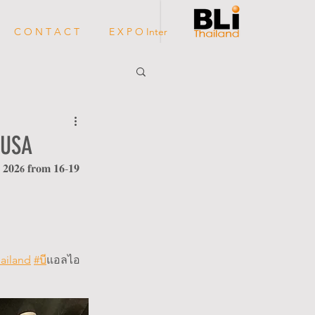
C O N T A C T
E X P O Inter
 USA
 𝟐𝟎𝟐
 𝐟𝐫𝐨𝐦 𝟏𝟔-𝟏𝟗 
𝟔
hailand
#บ
ีแอลไอ