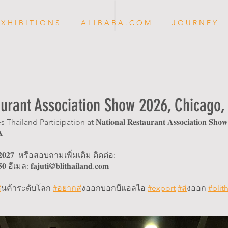
 X H I B I T I O N S
A L I B A B A . C O M
J O U R N E Y
aurant Association Show 2026, Chicago,
 Thailand Participation at 𝐍𝐚𝐭𝐢𝐨𝐧𝐚𝐥 𝐑𝐞𝐬𝐭𝐚𝐮𝐫𝐚𝐧𝐭 𝐀𝐬𝐬𝐨𝐜𝐢𝐚𝐭𝐢𝐨𝐧 𝐒𝐡𝐨𝐰
𝐀
𝟐𝟕  หรือสอบถามเพิ่มเติม ติดต่อ:
ีเมล: 𝐟𝐚𝐣𝐮𝐭𝐢@𝐛𝐥𝐢𝐭𝐡𝐚𝐢𝐥𝐚𝐧𝐝.𝐜𝐨𝐦
ส
ินค้าระดับโลก 
#อยากส
่งออกบอกบีแอลไอ 
#export
#ส
่งออก 
#blit