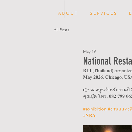
A B O U T
S E R V I C E S
E
All Posts
May 19
National Rest
𝐁𝐋𝐈 (𝐓𝐡𝐚𝐢𝐥𝐚𝐧𝐝) organizes
𝐌𝐚𝐲 𝟐𝟎𝟐𝟔, 𝐂𝐡𝐢𝐜𝐚𝐠𝐨, 𝐔𝐒
👉 จองบูธสำหรับงานปี 𝟐
คุณบุ๊ค โทร: 𝟎𝟖𝟐-𝟕𝟗𝟗-𝟎𝟔𝟓𝟎 อ
#exhibition
#งานแสดง
#𝐍𝐑𝐀