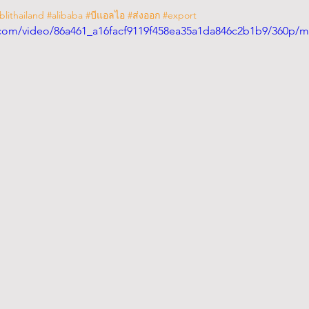
blithailand
#alibaba
#บีแอลไอ
#ส่งออก
#export
ic.com/video/86a461_a16facf9119f458ea35a1da846c2b1b9/360p/m