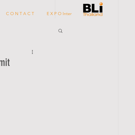
C O N T A C T
E X P O Inter
mit