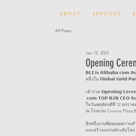
A B O U T
S E R V I C E S
E
All Posts
Jan 12, 2023
Opening Cere
𝗕𝗟𝗜 𝗶𝘀 𝗔𝗹𝗶𝗯𝗮𝗯𝗮.𝗰𝗼𝗺 𝗔𝘂
หนึ่งใน 𝗚𝗹𝗼𝗯𝗮𝗹 𝗚𝗼𝗹𝗱 
เข้าร่วม 𝗢𝗽𝗲𝗻𝗶𝗻𝗴 𝗖𝗲𝗿𝗲𝗺
.𝗰𝗼𝗺 𝗧𝗢𝗣 𝗕𝟮𝗕 𝗖𝗘𝗢 𝗦
ในวันพฤหัสบดีที่ 12 มกราค
ณ โรงแรม Crowne Plaza Ba
อีกหนึ่งงานที่ต่อยอดความส
และสร้างแบรนด์ระดับโลก ด