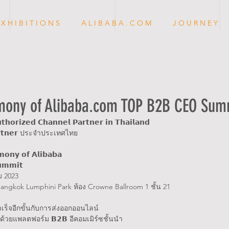
 X H I B I T I O N S
A L I B A B A . C O M
J O U R N E Y
mony of Alibaba.com TOP B2B CEO Sum
𝘁𝗵𝗼𝗿𝗶𝘇𝗲𝗱 𝗖𝗵𝗮𝗻𝗻𝗲𝗹 𝗣𝗮𝗿𝘁𝗻𝗲𝗿 𝗶𝗻 𝗧𝗵𝗮𝗶𝗹𝗮𝗻𝗱
𝗣𝗮𝗿𝘁𝗻𝗲𝗿 ประจำประเทศไทย 
𝗼𝗻𝘆 𝗼𝗳 𝗔𝗹𝗶𝗯𝗮𝗯𝗮
𝗺𝗺𝗶𝘁
ม 2023 
ngkok Lumphini Park ห้อง Crowne Ballroom 1 ชั้น 21
ำเร็จอีกขั้นกับการส่งออกออนไลน์
้วยแพลตฟอร์ม 𝗕𝟮𝗕 อีคอมเมิร์ซชั้นนำ