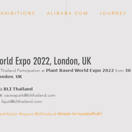
 X H I B I T I O N S
A L I B A B A . C O M
J O U R N E Y
orld Expo 2022, London, UK
 Thailand Participation at 𝗣𝗹𝗮𝗻𝘁 𝗕𝗮𝘀𝗲𝗱 𝗪𝗼𝗿𝗹𝗱 𝗘𝘅𝗽𝗼 𝟮𝟬𝟮𝟮 from 𝟯𝟬 𝐍𝐨
𝗟𝗼𝗻𝗱𝗼𝗻, 𝗨𝗞
𝗟𝗜 𝗧𝗵𝗮𝗶𝗹𝗮𝗻𝗱 
เมล: saowapark@blithailand.com
: fajuti@blithailand.com 
exhibition
#export
#blithailand
#ส่งออก
#งานแสดงสินค้า