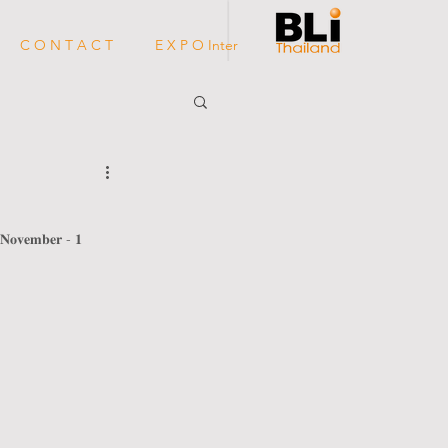
C O N T A C T
E X P O Inter
𝐯𝐞𝐦𝐛𝐞𝐫 - 𝟏 