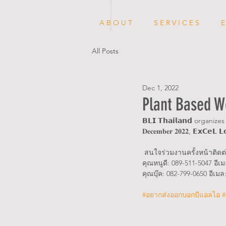
A B O U T
S E R V I C E S
E
All Posts
Dec 1, 2022
Plant Based W
𝗕𝗟𝗜 𝗧𝗵𝗮𝗶𝗹𝗮𝗻𝗱 organizes
𝐃𝐞𝐜𝐞𝐦𝐛𝐞𝐫 𝟐𝟎𝟐𝟐, 𝗘𝘅𝗖𝗲𝗟 
 สนใจร่วมงานครั้งหน้าติดต่อ 𝗕
คุณหนูดี: 089-511-5047 อี
คุณบุ๊ค: 082-799-0650 อีเมล
#อยากส่งออกบอกบีแอลไอ
#