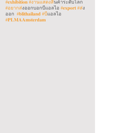
#𝐞𝐱𝐡𝐢𝐛𝐢𝐭𝐢𝐨𝐧
#งานแสดงส
ินค้าระดับโลก 
#อยากส
่งออกบอกบีแอลไอ 
#𝐞𝐱𝐩𝐨𝐫𝐭
#ส
่ง
ออก  
#𝐛𝐥𝐢𝐭𝐡𝐚𝐢𝐥𝐚𝐧𝐝
#บ
ีแอลไอ 
#𝐏𝐋𝐌𝐀𝐀𝐦𝐬𝐭𝐞𝐫𝐝𝐚𝐦