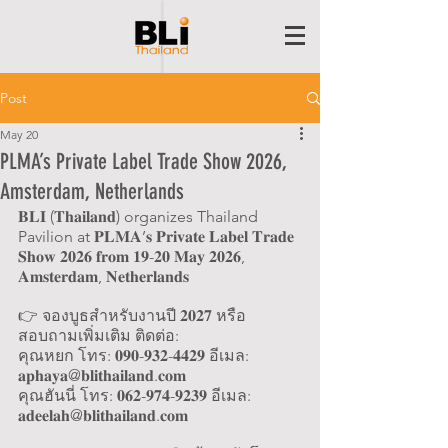
Post
May 20
PLMA’s Private Label Trade Show 2026,
Amsterdam, Netherlands
𝐁𝐋𝐈 (𝐓𝐡𝐚𝐢𝐥𝐚𝐧𝐝) organizes Thailand 
Pavilion at 𝐏𝐋𝐌𝐀’𝐬 𝐏𝐫𝐢𝐯𝐚𝐭𝐞 𝐋𝐚𝐛𝐞𝐥 𝐓𝐫𝐚𝐝𝐞 
𝐒𝐡𝐨𝐰 𝟐𝟎𝟐𝟔 𝐟𝐫𝐨𝐦 𝟏𝟗-𝟐𝟎 𝐌𝐚𝐲 𝟐𝟎𝟐𝟔, 
𝐀𝐦𝐬𝐭𝐞𝐫𝐝𝐚𝐦, 𝐍𝐞𝐭𝐡𝐞𝐫𝐥𝐚𝐧𝐝𝐬
👉 จองบูธสำหรับงานปี 𝟐𝟎𝟐𝟕 หรือ
สอบถามเพิ่มเติม ติดต่อ:
คุณหยก โทร: 𝟎𝟗𝟎-𝟗𝟑𝟐-𝟒𝟒𝟐𝟗 อีเมล: 
𝐚𝐩𝐡𝐚𝐲𝐚@𝐛𝐥𝐢𝐭𝐡𝐚𝐢𝐥𝐚𝐧𝐝.𝐜𝐨𝐦
คุณฮันนี่ โทร: 𝟎𝟔𝟐-𝟗𝟕𝟒-𝟗𝟐𝟑𝟗 อีเมล: 
𝐚𝐝𝐞𝐞𝐥𝐚𝐡@𝐛𝐥𝐢𝐭𝐡𝐚𝐢𝐥𝐚𝐧𝐝.𝐜𝐨𝐦