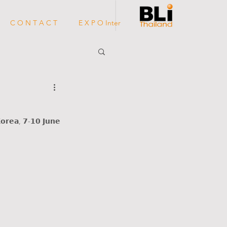
C O N T A C T
E X P O Inter
𝗼𝗿𝗲𝗮, 𝟳-𝟭𝟬 𝗝𝘂𝗻𝗲 