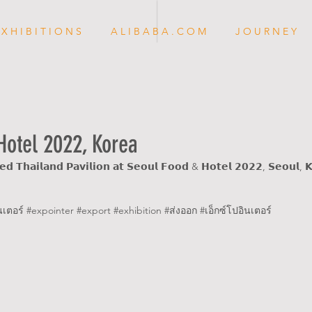
 X H I B I T I O N S
A L I B A B A . C O M
J O U R N E Y
Hotel 2022, Korea
𝗲𝗱 𝗧𝗵𝗮𝗶𝗹𝗮𝗻𝗱 𝗣𝗮𝘃𝗶𝗹𝗶𝗼𝗻 𝗮𝘁 𝗦𝗲𝗼𝘂𝗹 𝗙𝗼𝗼𝗱 & 𝗛𝗼𝘁𝗲𝗹 𝟮𝟬𝟮𝟮, 𝗦𝗲𝗼𝘂𝗹, 
นเตอร์ 
#expointer
#export
#exhibition
#ส
่งออก 
#เอ
็กซ์โปอินเตอร์