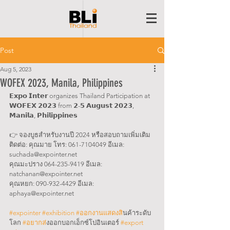
Post
Aug 5, 2023
WOFEX 2023, Manila, Philippines
𝗘𝘅𝗽𝗼 𝗜𝗻𝘁𝗲𝗿 organizes Thailand Participation at 
𝗪𝗢𝗙𝗘𝗫 𝟮𝟬𝟮𝟯 from 𝟮-𝟱 𝗔𝘂𝗴𝘂𝘀𝘁 𝟮𝟬𝟮𝟯, 
𝗠𝗮𝗻𝗶𝗹𝗮, 𝗣𝗵𝗶𝗹𝗶𝗽𝗽𝗶𝗻𝗲𝘀  
👉 จองบูธสำหรับงานปี 2024 หรือสอบถามเพิ่มเติม 
ติดต่อ: คุณมาย โทร: 061-7104049 อีเมล: 
suchada@expointer.net 
คุณมะปราง 064-235-9419 อีเมล: 
natchanan@expointer.net 
คุณหยก: 090-932-4429 อีเมล: 
aphaya@expointer.net  
#expointer
#exhibition
#ออกงานแสดงส
ินค้าระดับ
โลก 
#อยากส
่งออกบอกเอ็กซ์โปอินเตอร์ 
#export